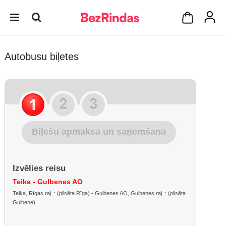
Autobusu biļetes
Biļešu apmaksa un saņemšana
Izvēlies reisu
Teika - Gulbenes AO
Teika, Rīgas raj. : (pilsēta Rīga) - Gulbenes AO, Gulbenes raj. : (pilsēta
Gulbene)