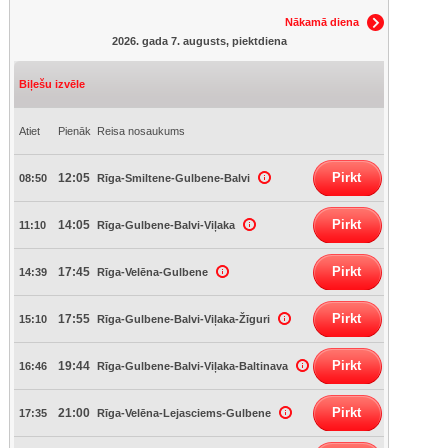
Nākamā diena
2026. gada 7. augusts, piektdiena
Biļešu izvēle
Atiet
Pienāk
Reisa nosaukums
Pirkt
12:05
08:50
Rīga-Smiltene-Gulbene-Balvi
Pirkt
14:05
11:10
Rīga-Gulbene-Balvi-Viļaka
Pirkt
17:45
14:39
Rīga-Velēna-Gulbene
Pirkt
17:55
15:10
Rīga-Gulbene-Balvi-Viļaka-Žīguri
Pirkt
19:44
16:46
Rīga-Gulbene-Balvi-Viļaka-Baltinava
Pirkt
21:00
17:35
Rīga-Velēna-Lejasciems-Gulbene