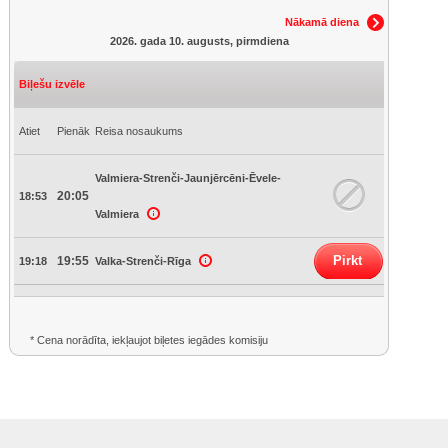
Nākamā diena
2026. gada 10. augusts, pirmdiena
Biļešu izvēle
Atiet
Pienāk
Reisa nosaukums
Valmiera-Strenči-Jaunjērcēni-Ēvele-
20:05
18:53
Valmiera
Pirkt
19:55
19:18
Valka-Strenči-Rīga
* Cena norādīta, iekļaujot biļetes iegādes komisiju