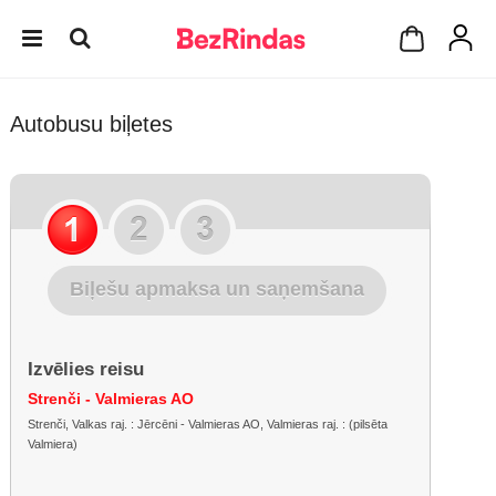
Autobusu biļetes
Biļešu apmaksa un saņemšana
Izvēlies reisu
Strenči - Valmieras AO
Strenči, Valkas raj. : Jērcēni - Valmieras AO, Valmieras raj. : (pilsēta
Valmiera)