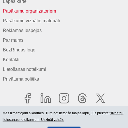
Lapas karte
Pasākumu organizatoriem
Pasākumu vizuālie materiāli
Reklāmas iespējas
Par mums
BezRindas logo
Kontakti
Lietošanas noteikumi
Privātuma politika
Mēs izmantojam sīkdatnes. Turpinot lietot šo mājas lapu, Jūs piekrītat
sīkdatņu
lietošanas noteikumiem. Uzzināt vairāk.
© 2006-2026 SIA "BEZRINDAS.LV".