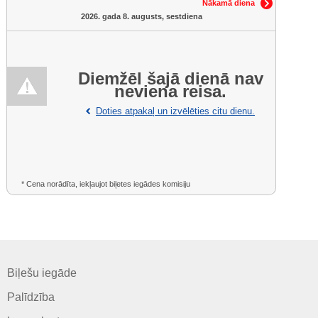
Nākamā diena
2026. gada 8. augusts, sestdiena
Diemžēl šajā dienā nav
neviena reisa.
Doties atpakaļ un izvēlēties citu dienu.
* Cena norādīta, iekļaujot biļetes iegādes komisiju
Biļešu iegāde
Palīdzība