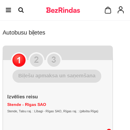
Autobusu biļetes
Biļešu apmaksa un saņemšana
Izvēlies reisu
Stende - Rīgas SAO
Stende, Talsu raj. : Lībagi - Rīgas SAO, Rīgas raj. : (pilsēta Rīga)