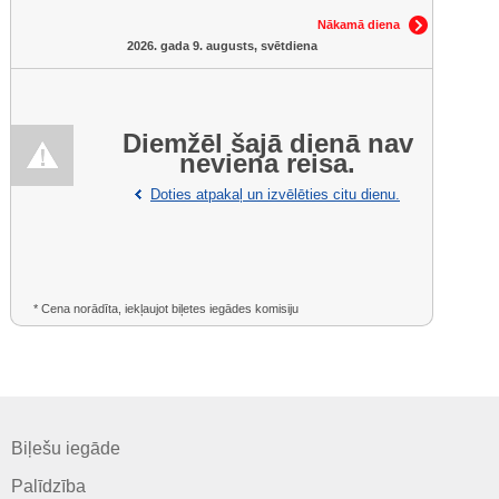
Nākamā diena
2026. gada 9. augusts, svētdiena
Diemžēl šajā dienā nav
neviena reisa.
Doties atpakaļ un izvēlēties citu dienu.
* Cena norādīta, iekļaujot biļetes iegādes komisiju
Biļešu iegāde
Palīdzība