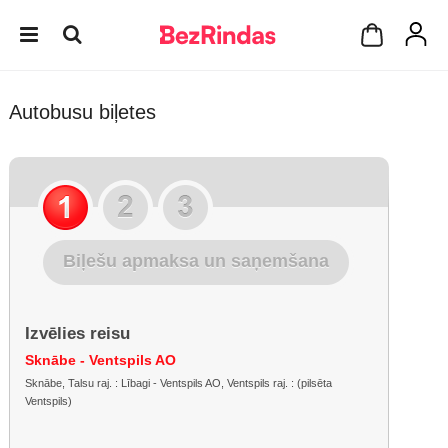
Autobusu biļetes
Biļešu apmaksa un saņemšana
Izvēlies reisu
Sknābe - Ventspils AO
Sknābe, Talsu raj. : Lībagi - Ventspils AO, Ventspils raj. : (pilsēta
Ventspils)