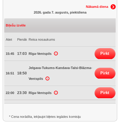
Nākamā diena
2026. gada 7. augusts, piektdiena
Biļešu izvēle
Atiet
Pienāk
Reisa nosaukums
Pirkt
17:03
15:45
Rīga-Ventspils
Jelgava-Tukums-Kandava-Talsi-Blāzma-
Pirkt
18:50
16:51
Ventspils
Pirkt
23:30
22:00
Rīga-Ventspils
* Cena norādīta, iekļaujot biļetes iegādes komisiju