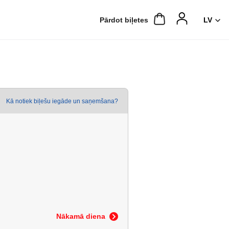
Pārdot biļetes
Kā notiek biļešu iegāde un saņemšana?
Nākamā diena