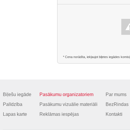
* Cena norādīta, iekļaujot biļetes iegādes komisi
Biļešu iegāde
Pasākumu organizatoriem
Par mums
Palīdzība
Pasākumu vizuālie materiāli
BezRindas 
Lapas karte
Reklāmas iespējas
Kontakti