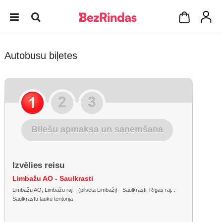
Autobusu biļetes
Biļešu apmaksa un saņemšana
Izvēlies reisu
Limbažu AO - Saulkrasti
Limbažu AO, Limbažu raj. : (pilsēta Limbaži) - Saulkrasti, Rīgas raj. :
Saulkrastu lauku teritorija