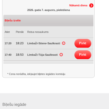
Nākamā diena
2026. gada 7. augusts, piektdiena
Biļešu izvēle
Atiet
Pienāk
Reisa nosaukums
Pirkt
18:23
17:20
Limbaži-Stiene-Saulkrasti
Pirkt
18:53
17:40
Limbaži-Tūja-Saulkrasti
* Cena norādīta, iekļaujot biļetes iegādes komisiju
Biļešu iegāde