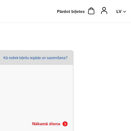
Pārdot biļetes
Kā notiek biļešu iegāde un saņemšana?
Nākamā diena