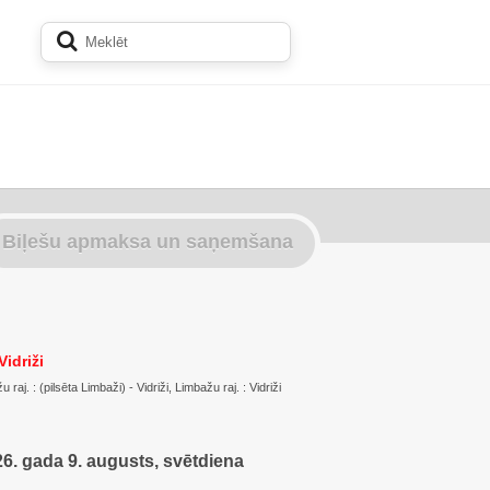
Biļešu apmaksa un saņemšana
idriži
aj. : (pilsēta Limbaži) - Vidriži, Limbažu raj. : Vidriži
6. gada 9. augusts, svētdiena