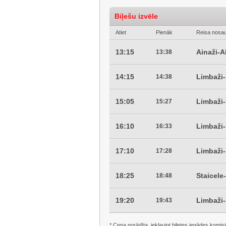
Biļešu izvēle
Atiet
Pienāk
Reisa nosa
13:15
Ainaži-
13:38
14:15
Limbaži
14:38
15:05
Limbaži
15:27
16:10
Limbaži
16:33
17:10
Limbaži
17:28
18:25
Staicel
18:48
19:20
Limbaži
19:43
* Cena norādīta, iekļaujot biļetes iegādes komisi