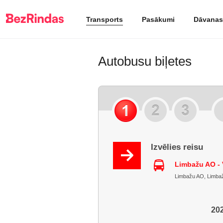
Transports
Pasākumi
Dāvanas
Autobusu biļetes
Izvēlies reisu
Limbažu AO - V
Limbažu AO, Limbažu r
202