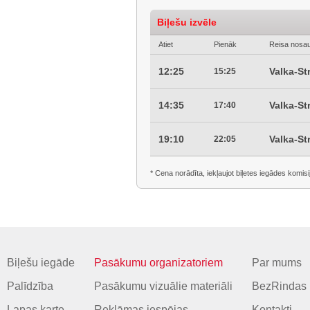
Biļešu izvēle
Atiet
Pienāk
Reisa nosa
12:25
Valka-St
15:25
14:35
Valka-St
17:40
19:10
Valka-St
22:05
* Cena norādīta, iekļaujot biļetes iegādes komisi
Biļešu iegāde
Pasākumu organizatoriem
Par mums
Palīdzība
Pasākumu vizuālie materiāli
BezRindas 
Lapas karte
Reklāmas iespējas
Kontakti