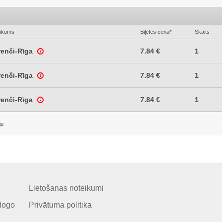
ukums
Biļetes cena*
Skaits
renči-Rīga
7.84 €
1
renči-Rīga
7.84 €
1
renči-Rīga
7.84 €
1
ju
Lietošanas noteikumi
logo
Privātuma politika