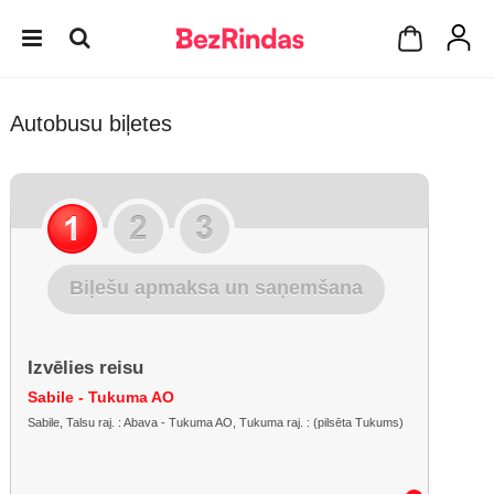
Autobusu biļetes
Biļešu apmaksa un saņemšana
Izvēlies reisu
Sabile - Tukuma AO
Sabile, Talsu raj. : Abava - Tukuma AO, Tukuma raj. : (pilsēta Tukums)