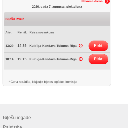
Nākamā diena
2026. gada 7. augusts, piektdiena
Biļešu izvēle
Atiet
Pienāk
Reisa nosaukums
Pirkt
14:35
13:29
Kuldīga-Kandava-Tukums-Rīga
Pirkt
19:15
18:14
Kuldīga-Kandava-Tukums-Rīga
* Cena norādīta, iekļaujot biļetes iegādes komisiju
Biļešu iegāde
Palīdzība