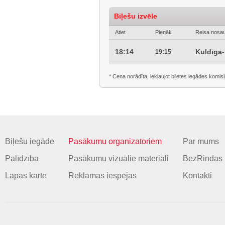
Biļešu izvēle
Atiet
Pienāk
Reisa nosa
18:14
Kuldīga
19:15
* Cena norādīta, iekļaujot biļetes iegādes komisi
Biļešu iegāde
Pasākumu organizatoriem
Par mums
Palīdzība
Pasākumu vizuālie materiāli
BezRindas 
Lapas karte
Reklāmas iespējas
Kontakti