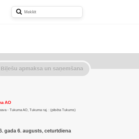
Biļešu apmaksa un saņemšana
ma AO
: Abava - Tukuma AO, Tukuma raj. : (pilsēta Tukums)
. gada 6. augusts, ceturtdiena