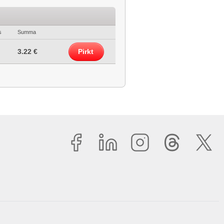
s
Summa
3.22 €
Pirkt