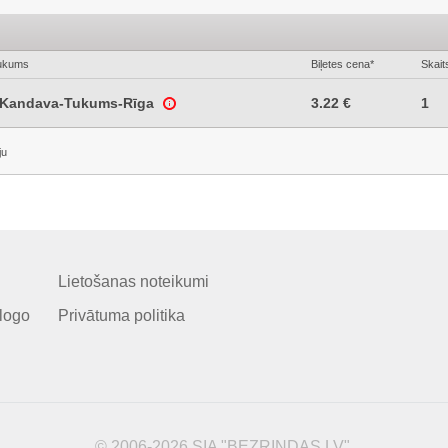
ukums
Biļetes cena*
Skait
-Kandava-Tukums-Rīga
3.22 €
1
ju
Lietošanas noteikumi
logo
Privātuma politika
© 2006-2026 SIA "BEZRINDAS.LV".