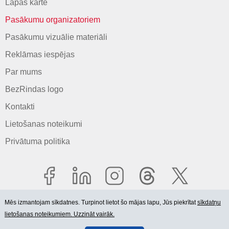
Lapas karte
Pasākumu organizatoriem
Pasākumu vizuālie materiāli
Reklāmas iespējas
Par mums
BezRindas logo
Kontakti
Lietošanas noteikumi
Privātuma politika
Mēs izmantojam sīkdatnes. Turpinot lietot šo mājas lapu, Jūs piekrītat
sīkdatņu
lietošanas noteikumiem. Uzzināt vairāk.
© 2006-2026 SIA "BEZRINDAS.LV".