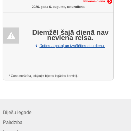
Nākamā diena
2026. gada 6. augusts, ceturtdiena
Diemžēl šajā dienā nav
neviena reisa.
Doties atpakaļ un izvēlēties citu dienu.
* Cena norādīta, iekļaujot biļetes iegādes komisiju
Biļešu iegāde
Palīdzība