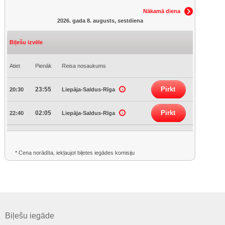
Nākamā diena
2026. gada 8. augusts, sestdiena
Biļešu izvēle
Atiet
Pienāk
Reisa nosaukums
Pirkt
23:55
20:30
Liepāja-Saldus-Rīga
Pirkt
02:05
22:40
Liepāja-Saldus-Rīga
* Cena norādīta, iekļaujot biļetes iegādes komisiju
Biļešu iegāde