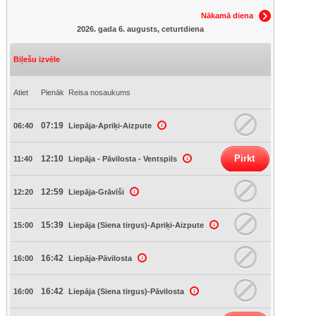
Nākamā diena
2026. gada 6. augusts, ceturtdiena
Biļešu izvēle
Atiet
Pienāk
Reisa nosaukums
07:19
06:40
Liepāja-Apriķi-Aizpute
Pirkt
12:10
11:40
Liepāja - Pāvilosta - Ventspils
12:59
12:20
Liepāja-Grāvīši
15:39
15:00
Liepāja (Siena tirgus)-Apriķi-Aizpute
16:42
16:00
Liepāja-Pāvilosta
16:42
16:00
Liepāja (Siena tirgus)-Pāvilosta