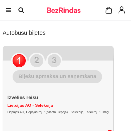
Autobusu biļetes
Biļešu apmaksa un saņemšana
Izvēlies reisu
Liepājas AO - Selekcija
Liepājas AO, Liepājas raj. : (pilsēta Liepāja) - Selekcija, Talsu raj. : Lībagi