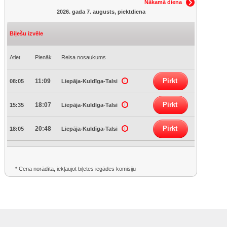
Nākamā diena
2026. gada 7. augusts, piektdiena
Biļešu izvēle
Atiet
Pienāk
Reisa nosaukums
Pirkt
11:09
08:05
Liepāja-Kuldīga-Talsi
Pirkt
18:07
15:35
Liepāja-Kuldīga-Talsi
Pirkt
20:48
18:05
Liepāja-Kuldīga-Talsi
* Cena norādīta, iekļaujot biļetes iegādes komisiju