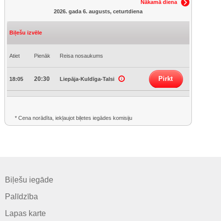
Nākamā diena
2026. gada 6. augusts, ceturtdiena
Biļešu izvēle
Atiet
Pienāk
Reisa nosaukums
Pirkt
20:30
18:05
Liepāja-Kuldīga-Talsi
* Cena norādīta, iekļaujot biļetes iegādes komisiju
Biļešu iegāde
Palīdzība
Lapas karte