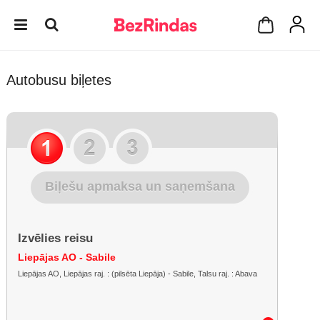
Autobusu biļetes
Biļešu apmaksa un saņemšana
Izvēlies reisu
Liepājas AO - Sabile
Liepājas AO, Liepājas raj. : (pilsēta Liepāja) - Sabile, Talsu raj. : Abava