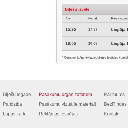
Biļešu izvēle
Atiet
Pienāk
Reisa nosa
15:35
Liepāja-
17:37
18:05
Liepāja-
20:08
* Cena norādīta, iekļaujot biļetes iegādes komisi
Biļešu iegāde
Pasākumu organizatoriem
Par mums
Palīdzība
Pasākumu vizuālie materiāli
BezRindas 
Lapas karte
Reklāmas iespējas
Kontakti