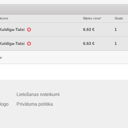
ukums
Biļetes cena*
Skaits
Kuldīga-Talsi
6.63 €
1
Kuldīga-Talsi
6.63 €
1
ju
Lietošanas noteikumi
logo
Privātuma politika