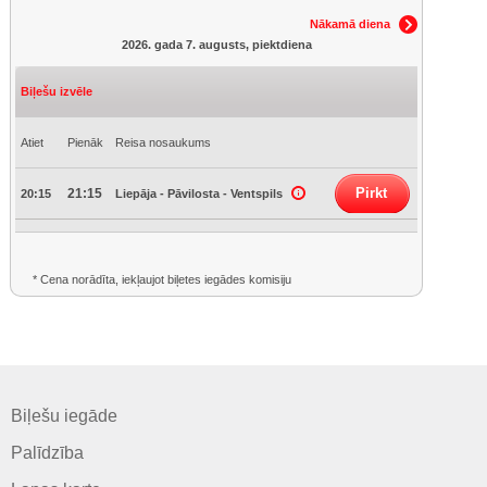
Nākamā diena
2026. gada 7. augusts, piektdiena
Biļešu izvēle
Atiet
Pienāk
Reisa nosaukums
Pirkt
21:15
20:15
Liepāja - Pāvilosta - Ventspils
* Cena norādīta, iekļaujot biļetes iegādes komisiju
Biļešu iegāde
Palīdzība