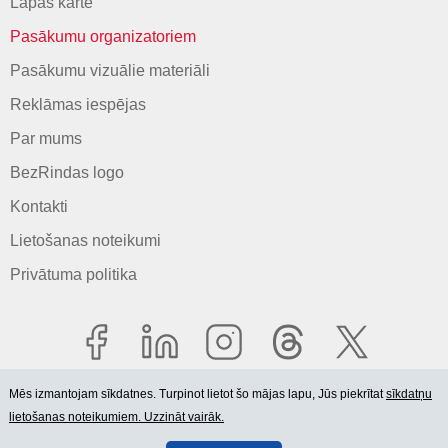
Lapas karte
Pasākumu organizatoriem
Pasākumu vizuālie materiāli
Reklāmas iespējas
Par mums
BezRindas logo
Kontakti
Lietošanas noteikumi
Privātuma politika
Mēs izmantojam sīkdatnes. Turpinot lietot šo mājas lapu, Jūs piekrītat
sīkdatņu
lietošanas noteikumiem. Uzzināt vairāk.
© 2006-2026 SIA "BEZRINDAS.LV".