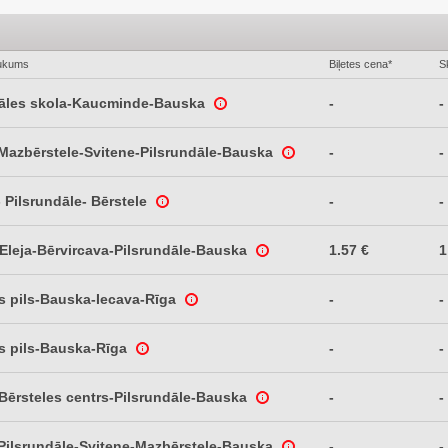
ukums
Biļetes cena*
S
dāles skola-Kaucminde-Bauska
-
-
Mazbērstele-Svitene-Pilsrundāle-Bauska
-
-
 Pilsrundāle- Bērstele
-
-
Eleja-Bērvircava-Pilsrundāle-Bauska
1.57 €
1
s pils-Bauska-Iecava-Rīga
-
-
s pils-Bauska-Rīga
-
-
-Bērsteles centrs-Pilsrundāle-Bauska
-
-
Pilsrundāle-Svitene-Mazbērstele-Bauska
-
-