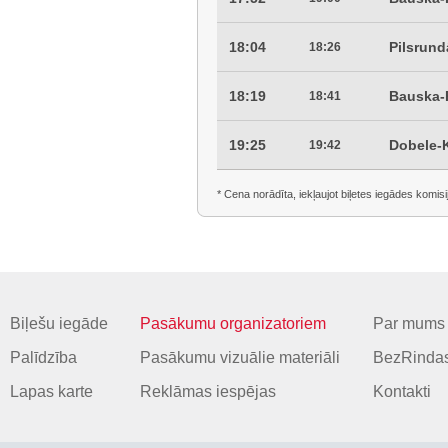
18:04
Pilsrun
18:26
18:19
Bauska-P
18:41
19:25
Dobele-
19:42
* Cena norādīta, iekļaujot biļetes iegādes komisi
Biļešu iegāde
Pasākumu organizatoriem
Par mums
Palīdzība
Pasākumu vizuālie materiāli
BezRindas
Lapas karte
Reklāmas iespējas
Kontakti