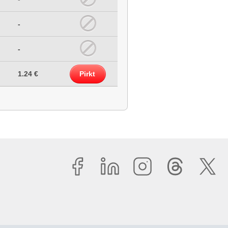
-
-
1.24 €
Pirkt