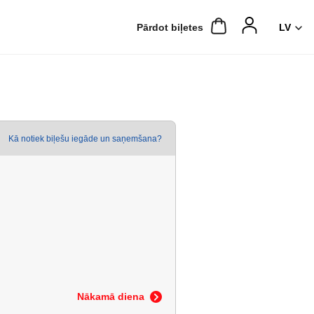
Pārdot biļetes
Kā notiek biļešu iegāde un saņemšana?
Nākamā diena