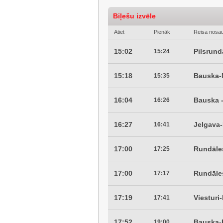
Biļešu izvēle
Atiet
Pienāk
Reisa nosa
15:02
Pilsrun
15:24
15:18
Bauska-
15:35
16:04
Bauska -
16:26
16:27
Jelgava-
16:41
17:00
Rundāle
17:25
17:00
Rundāle
17:17
17:19
Viesturi
17:41
17:52
Bauska-
19:00