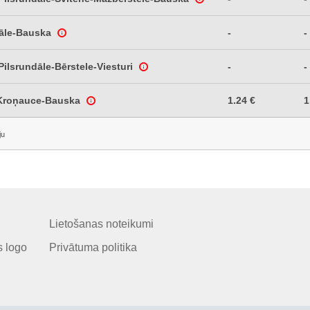
dāle-Bauska
-
-
ilsrundāle-Bērstele-Viesturi
-
-
Kroņauce-Bauska
1.24 €
1
ju
Lietošanas noteikumi
 logo
Privātuma politika