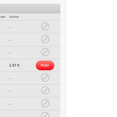
kaits
Summa
-
-
-
1.57 €
Pirkt
-
-
-
-