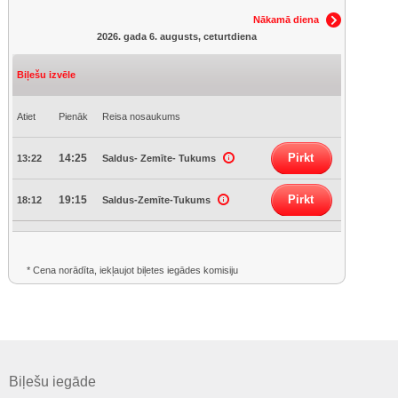
Nākamā diena
2026. gada 6. augusts, ceturtdiena
Biļešu izvēle
Atiet
Pienāk
Reisa nosaukums
Pirkt
14:25
13:22
Saldus- Zemīte- Tukums
Pirkt
19:15
18:12
Saldus-Zemīte-Tukums
* Cena norādīta, iekļaujot biļetes iegādes komisiju
Biļešu iegāde