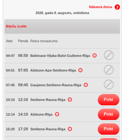
Nākamā diena
2026. gada 9. augusts, svētdiena
Biļešu izvēle
Atiet
Pienāk
Reisa nosaukums
06:50
04:47
Baltinava-Viļaka-Balvi-Gulbene-Rīga
07:05
04:51
Alūksne-Ape-Smiltene-Rīga
09:45
07:45
Gaujiena-Smiltene-Rauna-Rīga
Pirkt
12:10
10:10
Smiltene-Rauna-Rīga
Pirkt
14:10
12:14
Alūksne-Rīga
Pirkt
17:20
15:20
Smiltene-Rauna-Rīga