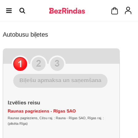
Autobusu biļetes
Biļešu apmaksa un saņemšana
Izvēlies reisu
Raunas pagrieziens - Rīgas SAO
Raunas pagrieziens, Cēsu raj. : Rauna - Rīgas SAO, Rīgas raj. :
(pilsēta Rīga)