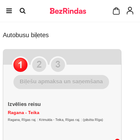
Autobusu biļetes
Biļešu apmaksa un saņemšana
Izvēlies reisu
Ragana - Teika
Ragana, Rīgas raj. : Krimulda - Teika, Rīgas raj. : (pilsēta Rīga)