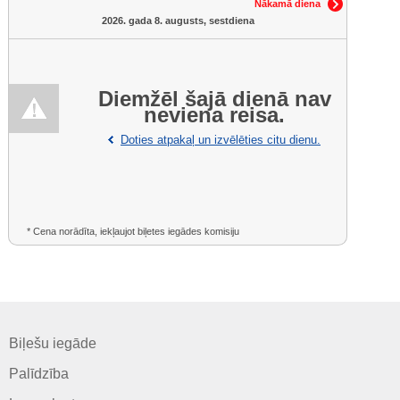
Nākamā diena
2026. gada 8. augusts, sestdiena
Diemžēl šajā dienā nav
neviena reisa.
Doties atpakaļ un izvēlēties citu dienu.
* Cena norādīta, iekļaujot biļetes iegādes komisiju
Biļešu iegāde
Palīdzība