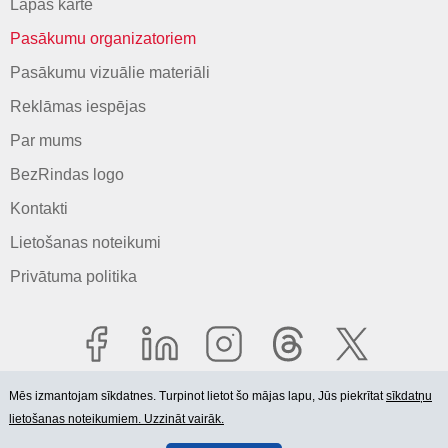
Lapas karte
Pasākumu organizatoriem
Pasākumu vizuālie materiāli
Reklāmas iespējas
Par mums
BezRindas logo
Kontakti
Lietošanas noteikumi
Privātuma politika
Mēs izmantojam sīkdatnes. Turpinot lietot šo mājas lapu, Jūs piekrītat
sīkdatņu
lietošanas noteikumiem. Uzzināt vairāk.
© 2006-2026 SIA "BEZRINDAS.LV".