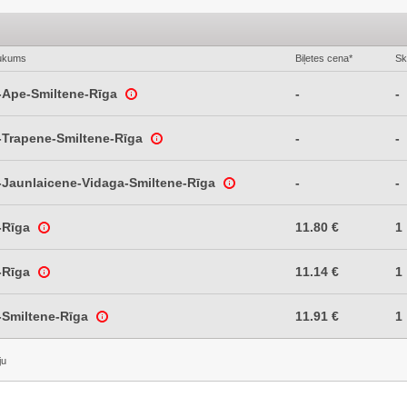
ukums
Biļetes cena*
Sk
-Ape-Smiltene-Rīga
-
-
-Trapene-Smiltene-Rīga
-
-
-Jaunlaicene-Vidaga-Smiltene-Rīga
-
-
-Rīga
11.80 €
1
-Rīga
11.14 €
1
-Smiltene-Rīga
11.91 €
1
ju