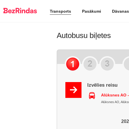
Transports
Pasākumi
Dāvanas
Autobusu biļetes
Izvēlies reisu
Alūksnes AO 
Alūksnes AO, Alūksne
202