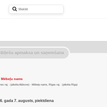
Biļešu apmaksa un saņemšana
- Mēbeļu nams
s raj. : (pilsēta Alūksne) - Mēbeļu nams, Rīgas raj. : (pilsēta Rīga)
6. gada 7. augusts, piektdiena