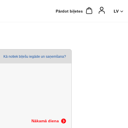
Pārdot biļetes
Kā notiek biļešu iegāde un saņemšana?
Nākamā diena