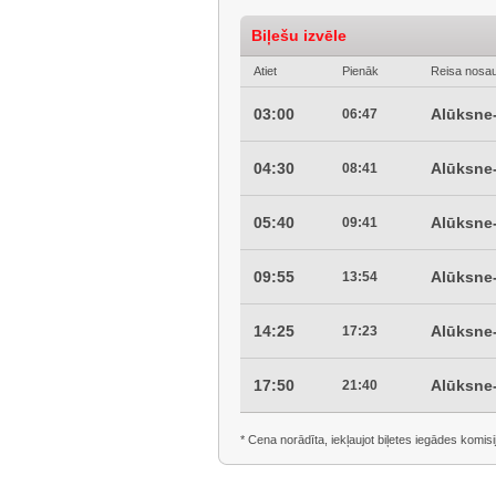
Biļešu izvēle
Atiet
Pienāk
Reisa nosa
03:00
Alūksne
06:47
04:30
Alūksne
08:41
05:40
Alūksne
09:41
09:55
Alūksne
13:54
14:25
Alūksne
17:23
17:50
Alūksne
21:40
* Cena norādīta, iekļaujot biļetes iegādes komisi