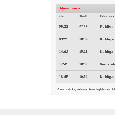
Biļešu izvēle
Atiet
Pienāk
Reisa nosa
06:22
Kuldīga
07:29
09:23
Kuldīga
10:36
14:02
Kuldīga
15:11
17:43
Ventspil
18:51
18:45
Kuldīga
19:51
* Cena norādīta, iekļaujot biļetes iegādes komisi