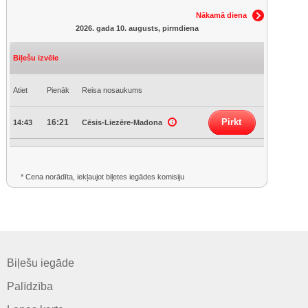
Nākamā diena
2026. gada 10. augusts, pirmdiena
Biļešu izvēle
Atiet
Pienāk
Reisa nosaukums
Pirkt
16:21
14:43
Cēsis-Liezēre-Madona
* Cena norādīta, iekļaujot biļetes iegādes komisiju
Biļešu iegāde
Palīdzība