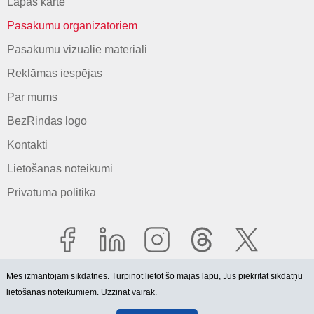
Lapas karte
Pasākumu organizatoriem
Pasākumu vizuālie materiāli
Reklāmas iespējas
Par mums
BezRindas logo
Kontakti
Lietošanas noteikumi
Privātuma politika
Mēs izmantojam sīkdatnes. Turpinot lietot šo mājas lapu, Jūs piekrītat
sīkdatņu
lietošanas noteikumiem. Uzzināt vairāk.
© 2006-2026 SIA "BEZRINDAS.LV".