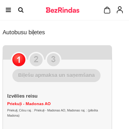
Autobusu biļetes
Biļešu apmaksa un saņemšana
Izvēlies reisu
Priekuļi - Madonas AO
Priekuļi, Cēsu raj. : Priekuļi - Madonas AO, Madonas raj. : (pilsēta
Madona)