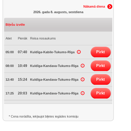
Nākamā diena
2026. gada 8. augusts, sestdiena
Biļešu izvēle
Atiet
Pienāk
Reisa nosaukums
Pirkt
07:40
05:00
Kuldīga-Kabile-Tukums-Rīga
Pirkt
10:49
08:00
Kuldīga-Kandava-Tukums-Rīga
Pirkt
15:24
12:40
Kuldīga-Kandava-Tukums-Rīga
Pirkt
20:03
17:25
Kuldīga-Kandava-Tukums-Rīga
* Cena norādīta, iekļaujot biļetes iegādes komisiju