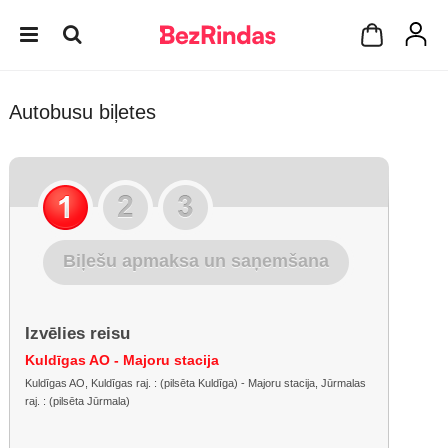
Autobusu biļetes
Biļešu apmaksa un saņemšana
Izvēlies reisu
Kuldīgas AO - Majoru stacija
Kuldīgas AO, Kuldīgas raj. : (pilsēta Kuldīga) - Majoru stacija, Jūrmalas
raj. : (pilsēta Jūrmala)