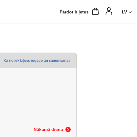
Pārdot biļetes
Kā notiek biļešu iegāde un saņemšana?
Nākamā diena