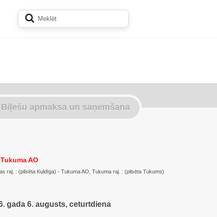
Biļešu apmaksa un saņemšana
- Tukuma AO
s raj. : (pilsēta Kuldīga) - Tukuma AO, Tukuma raj. : (pilsēta Tukums)
. gada 6. augusts, ceturtdiena