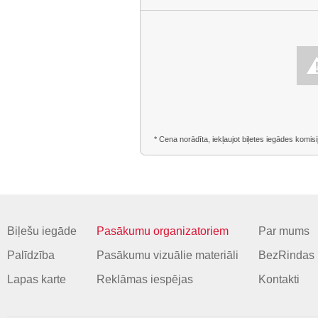
* Cena norādīta, iekļaujot biļetes iegādes komisi
Biļešu iegāde
Pasākumu organizatoriem
Par mums
Palīdzība
Pasākumu vizuālie materiāli
BezRindas 
Lapas karte
Reklāmas iespējas
Kontakti