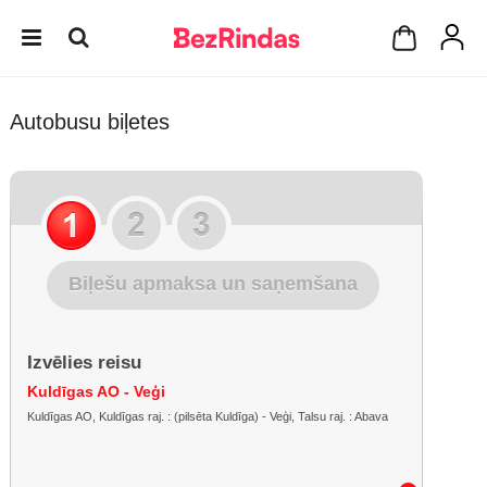
Autobusu biļetes
Biļešu apmaksa un saņemšana
Izvēlies reisu
Kuldīgas AO - Veģi
Kuldīgas AO, Kuldīgas raj. : (pilsēta Kuldīga) - Veģi, Talsu raj. : Abava