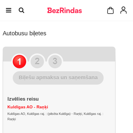
Autobusu biļetes
Biļešu apmaksa un saņemšana
Izvēlies reisu
Kuldīgas AO - Raņķi
Kuldīgas AO, Kuldīgas raj. : (pilsēta Kuldīga) - Raņķi, Kuldīgas raj. :
Raņķi