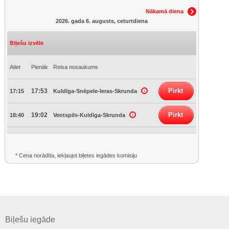
Nākamā diena
2026. gada 6. augusts, ceturtdiena
Biļešu izvēle
Atiet
Pienāk
Reisa nosaukums
Pirkt
17:53
17:15
Kuldīga-Snēpele-Ieras-Skrunda
Pirkt
19:02
18:40
Ventspils-Kuldīga-Skrunda
* Cena norādīta, iekļaujot biļetes iegādes komisiju
Biļešu iegāde