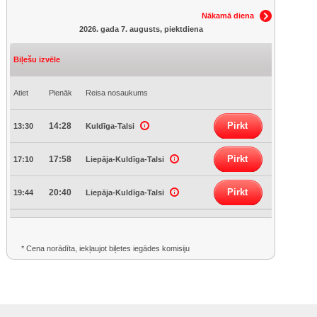
Nākamā diena
2026. gada 7. augusts, piektdiena
Biļešu izvēle
Atiet
Pienāk
Reisa nosaukums
Pirkt
14:28
13:30
Kuldīga-Talsi
Pirkt
17:58
17:10
Liepāja-Kuldīga-Talsi
Pirkt
20:40
19:44
Liepāja-Kuldīga-Talsi
* Cena norādīta, iekļaujot biļetes iegādes komisiju