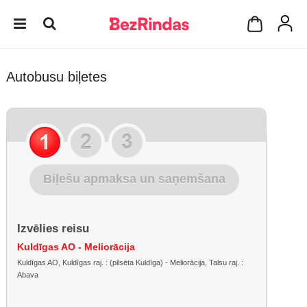
Autobusu biļetes
Biļešu apmaksa un saņemšana
Izvēlies reisu
Kuldīgas AO - Meliorācija
Kuldīgas AO, Kuldīgas raj. : (pilsēta Kuldīga) - Meliorācija, Talsu raj. :
Abava