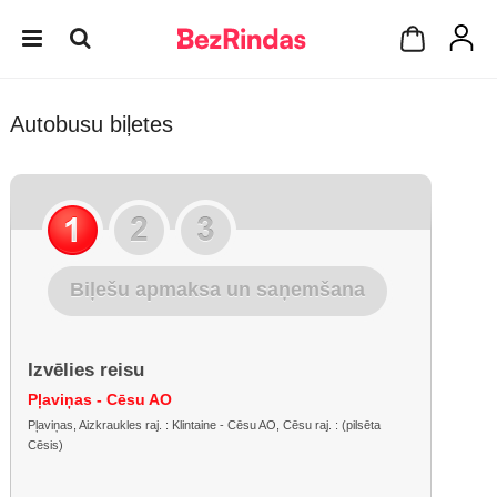
Autobusu biļetes
Biļešu apmaksa un saņemšana
Izvēlies reisu
Pļaviņas - Cēsu AO
Pļaviņas, Aizkraukles raj. : Klintaine - Cēsu AO, Cēsu raj. : (pilsēta
Cēsis)