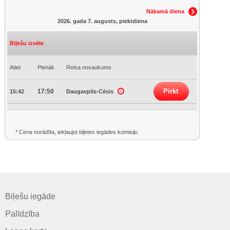
Nākamā diena
2026. gada 7. augusts, piektdiena
Biļešu izvēle
Atiet
Pienāk
Reisa nosaukums
Pirkt
17:50
15:42
Daugavpils-Cēsis
* Cena norādīta, iekļaujot biļetes iegādes komisiju
Biļešu iegāde
Palīdzība