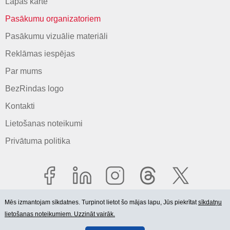
Lapas karte
Pasākumu organizatoriem
Pasākumu vizuālie materiāli
Reklāmas iespējas
Par mums
BezRindas logo
Kontakti
Lietošanas noteikumi
Privātuma politika
Mēs izmantojam sīkdatnes. Turpinot lietot šo mājas lapu, Jūs piekrītat
sīkdatņu
lietošanas noteikumiem. Uzzināt vairāk.
© 2006-2026 SIA "BEZRINDAS.LV".