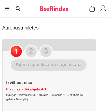
Autobusu biļetes
Biļešu apmaksa un saņemšana
Izvēlies reisu
Pļaviņas - Jēkabpils AO
Pļaviņas, Aizkraukles raj. : Klintaine - Jēkabpils AO, Jēkabpils raj. :
(pilsēta Jēkabpils)