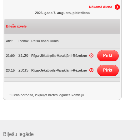
Nākamā diena
2026. gada 7. augusts, piektdiena
Biļešu izvēle
Atiet
Pienāk
Reisa nosaukums
Pirkt
21:20
21:00
Rīga-Jēkabpils-Varakļāni-Rēzekne
Pirkt
23:35
23:15
Rīga-Jēkabpils-Varakļāni-Rēzekne
* Cena norādīta, iekļaujot biļetes iegādes komisiju
Biļešu iegāde