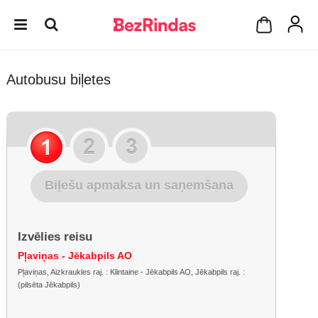
Autobusu biļetes
Biļešu apmaksa un saņemšana
Izvēlies reisu
Pļaviņas - Jēkabpils AO
Pļaviņas, Aizkraukles raj. : Klintaine - Jēkabpils AO, Jēkabpils raj. :
(pilsēta Jēkabpils)