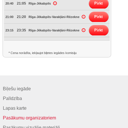
Pirkt
21:05
20:40
Rīga-Jēkabpils
Pirkt
21:20
21:00
Rīga-Jēkabpils-Varakļāni-Rēzekne
Pirkt
23:35
23:15
Rīga-Jēkabpils-Varakļāni-Rēzekne
* Cena norādīta, iekļaujot biļetes iegādes komisiju
Biļešu iegāde
Palīdzība
Lapas karte
Pasākumu organizatoriem
Pasākumu vizuālie materiāli