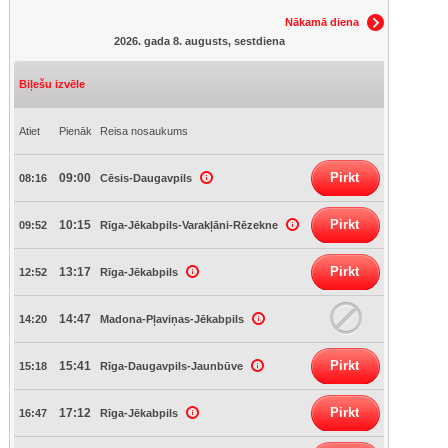
Nākamā diena
2026. gada 8. augusts, sestdiena
Biļešu izvēle
Atiet
Pienāk
Reisa nosaukums
Pirkt
09:00
08:16
Cēsis-Daugavpils
Pirkt
10:15
09:52
Rīga-Jēkabpils-Varakļāni-Rēzekne
Pirkt
13:17
12:52
Rīga-Jēkabpils
14:47
14:20
Madona-Pļaviņas-Jēkabpils
Pirkt
15:41
15:18
Rīga-Daugavpils-Jaunbūve
Pirkt
17:12
16:47
Rīga-Jēkabpils