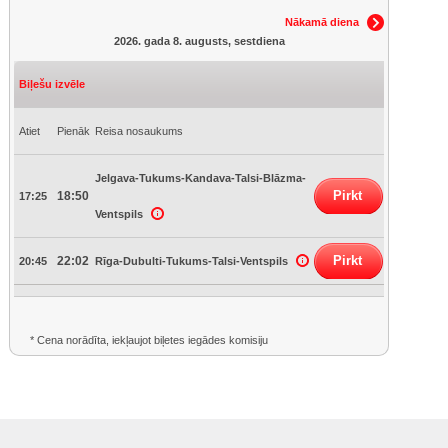
Nākamā diena
2026. gada 8. augusts, sestdiena
Biļešu izvēle
Atiet
Pienāk
Reisa nosaukums
Jelgava-Tukums-Kandava-Talsi-Blāzma-
Pirkt
18:50
17:25
Ventspils
Pirkt
22:02
20:45
Rīga-Dubulti-Tukums-Talsi-Ventspils
* Cena norādīta, iekļaujot biļetes iegādes komisiju