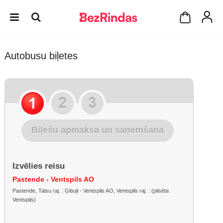
Autobusu biļetes
Biļešu apmaksa un saņemšana
Izvēlies reisu
Pastende - Ventspils AO
Pastende, Talsu raj. : Ģibuļi - Ventspils AO, Ventspils raj. : (pilsēta
Ventspils)