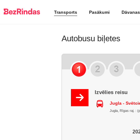
Transports
Pasākumi
Dāvanas
Autobusu biļetes
Izvēlies reisu
Jugla - Svētc
Jugla, Rīgas raj. : (
202