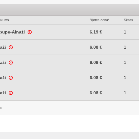
ukums
Biļetes cena*
Skaits
epupe-Ainaži
6.19 €
1
naži
6.08 €
1
naži
6.08 €
1
naži
6.08 €
1
naži
6.08 €
1
ju