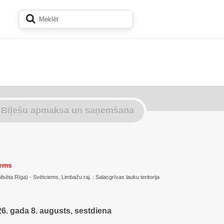
Biļešu apmaksa un saņemšana
iems
pilsēta Rīga) - Svētciems, Limbažu raj. : Salacgrīvas lauku teritorija
6. gada 8. augusts, sestdiena