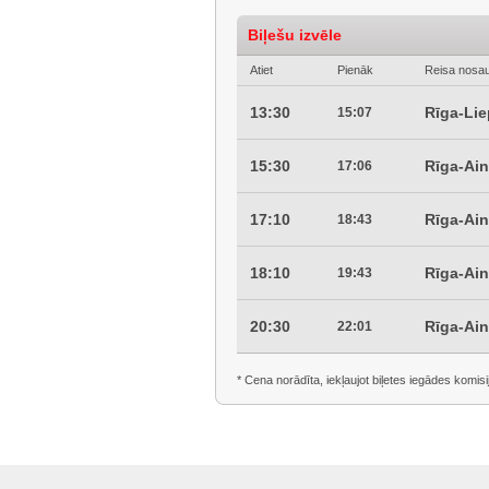
Biļešu izvēle
Atiet
Pienāk
Reisa nosa
13:30
Rīga-Li
15:07
15:30
Rīga-Ai
17:06
17:10
Rīga-Ai
18:43
18:10
Rīga-Ai
19:43
20:30
Rīga-Ai
22:01
* Cena norādīta, iekļaujot biļetes iegādes komisi