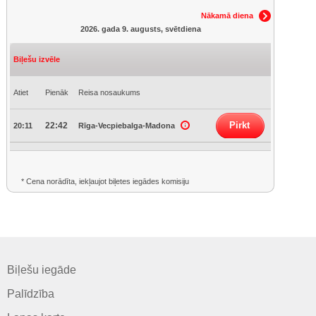
Nākamā diena
2026. gada 9. augusts, svētdiena
Biļešu izvēle
Atiet
Pienāk
Reisa nosaukums
Pirkt
22:42
20:11
Rīga-Vecpiebalga-Madona
* Cena norādīta, iekļaujot biļetes iegādes komisiju
Biļešu iegāde
Palīdzība