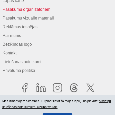
Lapas karte
Pasākumu organizatoriem
Pasākumu vizuālie materiāli
Reklāmas iespējas
Par mums
BezRindas logo
Kontakti
Lietošanas noteikumi
Privātuma politika
Mēs izmantojam sīkdatnes. Turpinot lietot šo mājas lapu, Jūs piekrītat
sīkdatņu
lietošanas noteikumiem. Uzzināt vairāk.
© 2006-2026 SIA "BEZRINDAS.LV".