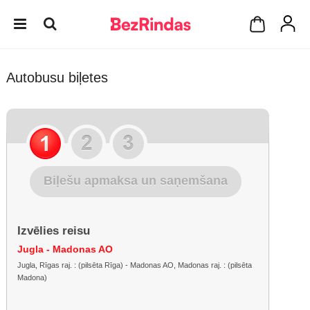
Autobusu biļetes
Biļešu apmaksa un saņemšana
Izvēlies reisu
Jugla - Madonas AO
Jugla, Rīgas raj. : (pilsēta Rīga) - Madonas AO, Madonas raj. : (pilsēta
Madona)