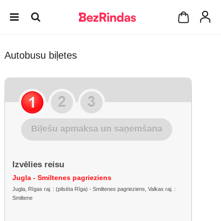
Autobusu biļetes
Biļešu apmaksa un saņemšana
Izvēlies reisu
Jugla - Smiltenes pagrieziens
Jugla, Rīgas raj. : (pilsēta Rīga) - Smiltenes pagrieziens, Valkas raj. :
Smiltene