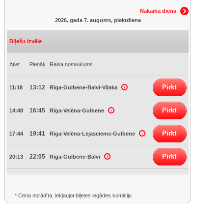
Nākamā diena
2026. gada 7. augusts, piektdiena
Biļešu izvēle
Atiet
Pienāk
Reisa nosaukums
Pirkt
13:12
11:18
Rīga-Gulbene-Balvi-Viļaka
Pirkt
16:45
14:48
Rīga-Velēna-Gulbene
Pirkt
19:41
17:44
Rīga-Velēna-Lejasciems-Gulbene
Pirkt
22:05
20:13
Rīga-Gulbene-Balvi
* Cena norādīta, iekļaujot biļetes iegādes komisiju