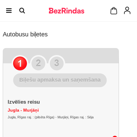
Autobusu biļetes
Biļešu apmaksa un saņemšana
Izvēlies reisu
Jugla - Murjāņi
Jugla, Rīgas raj. : (pilsēta Rīga) - Murjāņi, Rīgas raj. : Sēja