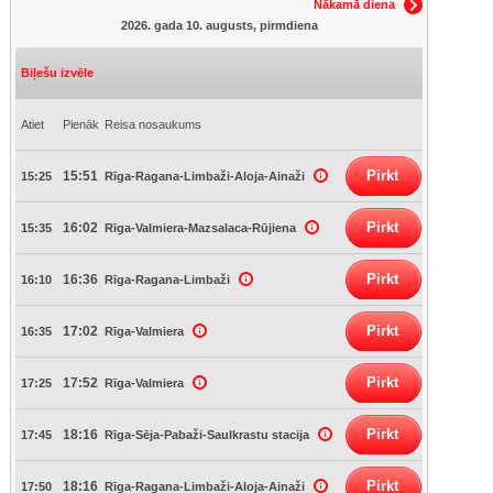
Nākamā diena
2026. gada 10. augusts, pirmdiena
Biļešu izvēle
Atiet
Pienāk
Reisa nosaukums
Pirkt
15:51
15:25
Rīga-Ragana-Limbaži-Aloja-Ainaži
Pirkt
16:02
15:35
Rīga-Valmiera-Mazsalaca-Rūjiena
Pirkt
16:36
16:10
Rīga-Ragana-Limbaži
Pirkt
17:02
16:35
Rīga-Valmiera
Pirkt
17:52
17:25
Rīga-Valmiera
Pirkt
18:16
17:45
Rīga-Sēja-Pabaži-Saulkrastu stacija
Pirkt
18:16
17:50
Rīga-Ragana-Limbaži-Aloja-Ainaži