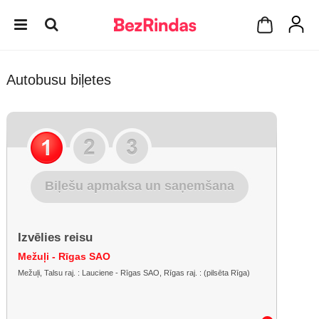
Autobusu biļetes
Biļešu apmaksa un saņemšana
Izvēlies reisu
Mežuļi - Rīgas SAO
Mežuļi, Talsu raj. : Lauciene - Rīgas SAO, Rīgas raj. : (pilsēta Rīga)