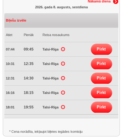
Nākamā diena
2026. gada 8. augusts, sestdiena
Biļešu izvēle
Atiet
Pienāk
Reisa nosaukums
Pirkt
09:45
07:44
Talsi-Rīga
Pirkt
12:35
10:31
Talsi-Rīga
Pirkt
14:30
12:31
Talsi-Rīga
Pirkt
18:15
16:16
Talsi-Rīga
Pirkt
19:55
18:01
Talsi-Rīga
* Cena norādīta, iekļaujot biļetes iegādes komisiju