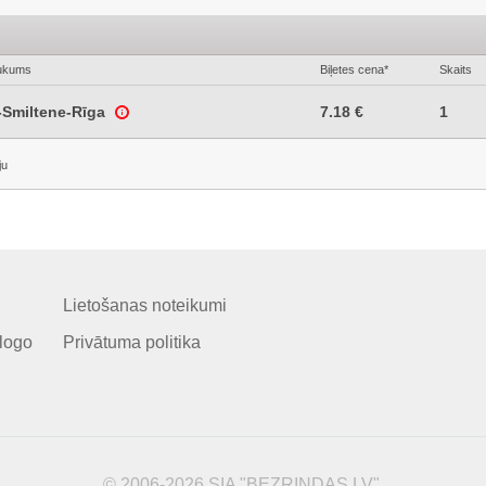
ukums
Biļetes cena*
Skaits
-Smiltene-Rīga
7.18 €
1
ju
Lietošanas noteikumi
logo
Privātuma politika
© 2006-2026 SIA "BEZRINDAS.LV".