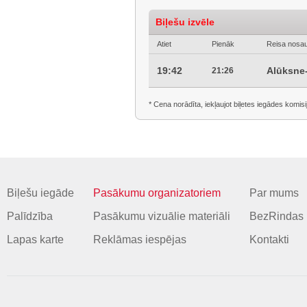
Biļešu izvēle
Atiet
Pienāk
Reisa nosa
19:42
Alūksne
21:26
* Cena norādīta, iekļaujot biļetes iegādes komisi
Biļešu iegāde
Pasākumu organizatoriem
Par mums
Palīdzība
Pasākumu vizuālie materiāli
BezRindas 
Lapas karte
Reklāmas iespējas
Kontakti