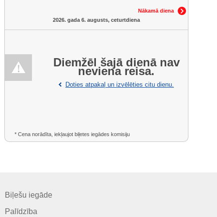
Nākamā diena
2026. gada 6. augusts, ceturtdiena
Diemžēl šajā dienā nav
neviena reisa.
Doties atpakaļ un izvēlēties citu dienu.
* Cena norādīta, iekļaujot biļetes iegādes komisiju
Biļešu iegāde
Palīdzība