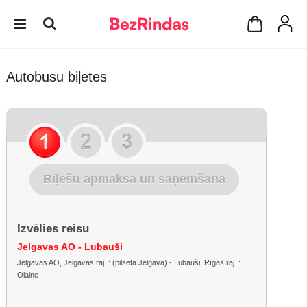
Autobusu biļetes
Biļešu apmaksa un saņemšana
Izvēlies reisu
Jelgavas AO - Lubauši
Jelgavas AO, Jelgavas raj. : (pilsēta Jelgava) - Lubauši, Rīgas raj. :
Olaine