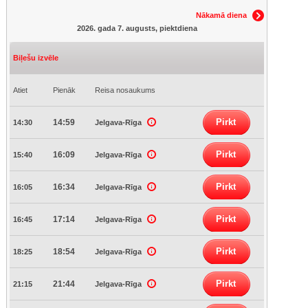
Nākamā diena
2026. gada 7. augusts, piektdiena
Biļešu izvēle
Atiet
Pienāk
Reisa nosaukums
Pirkt
14:59
14:30
Jelgava-Rīga
Pirkt
16:09
15:40
Jelgava-Rīga
Pirkt
16:34
16:05
Jelgava-Rīga
Pirkt
17:14
16:45
Jelgava-Rīga
Pirkt
18:54
18:25
Jelgava-Rīga
Pirkt
21:44
21:15
Jelgava-Rīga