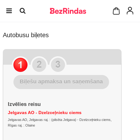
Autobusu biļetes
Biļešu apmaksa un saņemšana
Izvēlies reisu
Jelgavas AO - Dzelzceļnieku ciems
Jelgavas AO, Jelgavas raj. : (pilsēta Jelgava) - Dzelzceļnieku ciems,
Rīgas raj. : Olaine