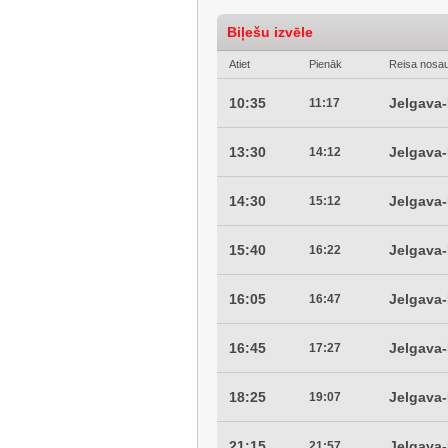
Biļešu izvēle
Atiet
Pienāk
Reisa nosa
10:35
Jelgava
11:17
13:30
Jelgava
14:12
14:30
Jelgava
15:12
15:40
Jelgava
16:22
16:05
Jelgava
16:47
16:45
Jelgava
17:27
18:25
Jelgava
19:07
21:15
Jelgava
21:57