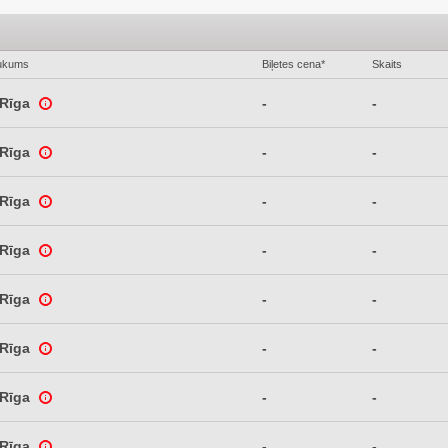
ukums
Biļetes cena*
Skaits
-Rīga
-
-
-Rīga
-
-
-Rīga
-
-
-Rīga
-
-
-Rīga
-
-
-Rīga
-
-
-Rīga
-
-
-Rīga
-
-