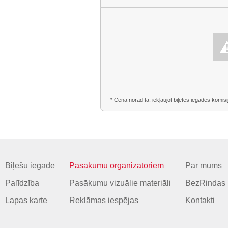
* Cena norādīta, iekļaujot biļetes iegādes komisi
Biļešu iegāde
Pasākumu organizatoriem
Par mums
Palīdzība
Pasākumu vizuālie materiāli
BezRindas 
Lapas karte
Reklāmas iespējas
Kontakti