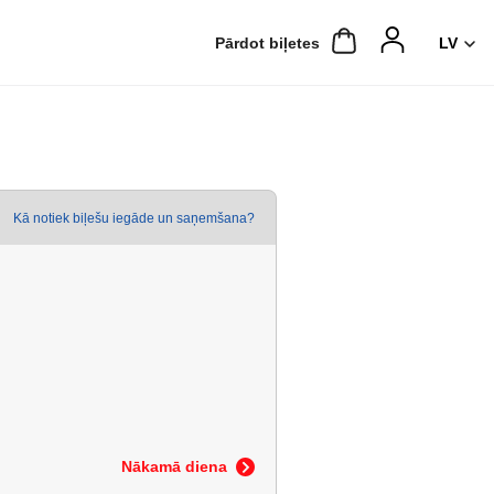
Pārdot biļetes
Kā notiek biļešu iegāde un saņemšana?
Nākamā diena