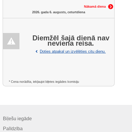
Nākamā diena
2026. gada 6. augusts, ceturtdiena
Diemžēl šajā dienā nav
neviena reisa.
Doties atpakaļ un izvēlēties citu dienu.
* Cena norādīta, iekļaujot biļetes iegādes komisiju
Biļešu iegāde
Palīdzība