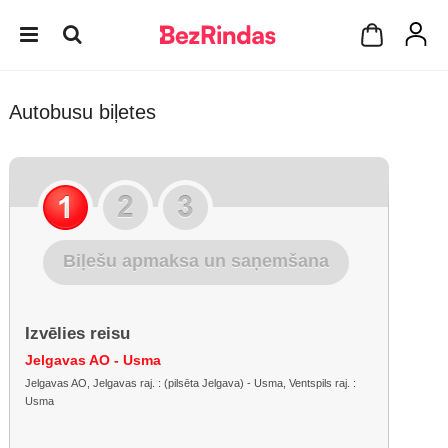
Autobusu biļetes
Biļešu apmaksa un saņemšana
Izvēlies reisu
Jelgavas AO - Usma
Jelgavas AO, Jelgavas raj. : (pilsēta Jelgava) - Usma, Ventspils raj. :
Usma