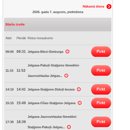
Nākamā diena
2026. gada 7. augusts, piektdiena
Biļešu izvēle
Atiet
Pienāk
Reisa nosaukums
Pirkt
09:31
09:00
Jelgava-Bērzi-Emburga
Jelgava-Pakuļi-Staļģene-Smedēni-
Pirkt
11:52
11:15
Jaunsvirlauka-Jelgav...
Pirkt
14:41
14:10
Jelgava-Staļģene-Diduļi-Iecava
Pirkt
15:49
15:15
Jelgava-Ošas-Staļģene-Jelgava
Jelgava-Jaunsvirlauka-Smedēni-
Pirkt
18:39
17:30
Staļģene-Pakuļi-Jelgav...