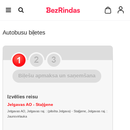
Autobusu biļetes
Biļešu apmaksa un saņemšana
Izvēlies reisu
Jelgavas AO - Staļģene
Jelgavas AO, Jelgavas raj. : (pilsēta Jelgava) - Staļģene, Jelgavas raj. :
Jaunsvirlauka