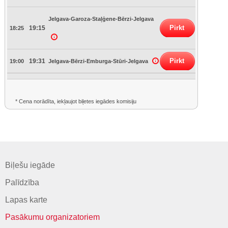
Jelgava-Garoza-Staļģene-Bērzi-Jelgava
Pirkt
19:15
18:25
Pirkt
19:31
19:00
Jelgava-Bērzi-Emburga-Stūri-Jelgava
* Cena norādīta, iekļaujot biļetes iegādes komisiju
Biļešu iegāde
Palīdzība
Lapas karte
Pasākumu organizatoriem