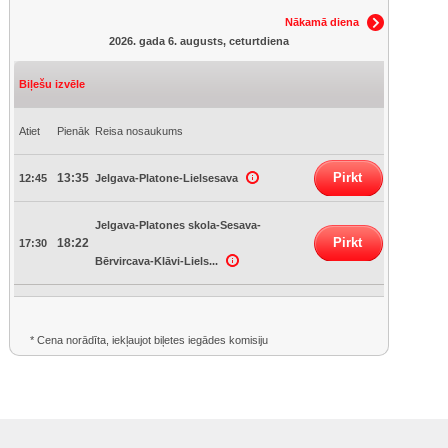
Nākamā diena
2026. gada 6. augusts, ceturtdiena
Biļešu izvēle
Atiet
Pienāk
Reisa nosaukums
Pirkt
13:35
12:45
Jelgava-Platone-Lielsesava
Jelgava-Platones skola-Sesava-
Pirkt
18:22
17:30
Bērvircava-Klāvi-Liels...
* Cena norādīta, iekļaujot biļetes iegādes komisiju