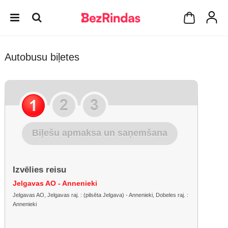
Autobusu biļetes
Biļešu apmaksa un saņemšana
Izvēlies reisu
Jelgavas AO - Annenieki
Jelgavas AO, Jelgavas raj. : (pilsēta Jelgava) - Annenieki, Dobeles raj. :
Annenieki