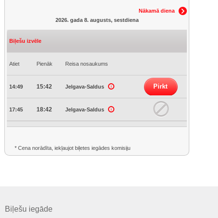
Nākamā diena
2026. gada 8. augusts, sestdiena
Biļešu izvēle
Atiet
Pienāk
Reisa nosaukums
Pirkt
15:42
14:49
Jelgava-Saldus
18:42
17:45
Jelgava-Saldus
* Cena norādīta, iekļaujot biļetes iegādes komisiju
Biļešu iegāde