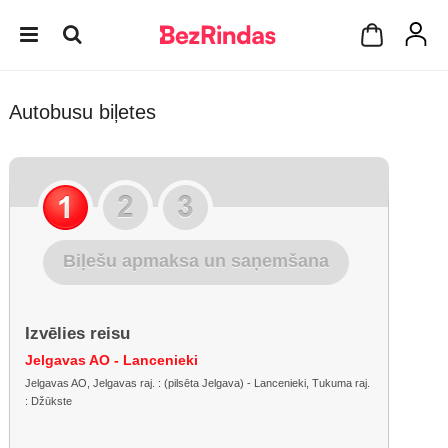
Autobusu biļetes
Biļešu apmaksa un saņemšana
Izvēlies reisu
Jelgavas AO - Lancenieki
Jelgavas AO, Jelgavas raj. : (pilsēta Jelgava) - Lancenieki, Tukuma raj.
: Džūkste