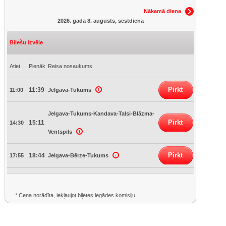
Nākamā diena
2026. gada 8. augusts, sestdiena
Biļešu izvēle
Atiet
Pienāk
Reisa nosaukums
Pirkt
11:39
11:00
Jelgava-Tukums
Jelgava-Tukums-Kandava-Talsi-Blāzma-
Pirkt
15:11
14:30
Ventspils
Pirkt
18:44
17:55
Jelgava-Bērze-Tukums
* Cena norādīta, iekļaujot biļetes iegādes komisiju