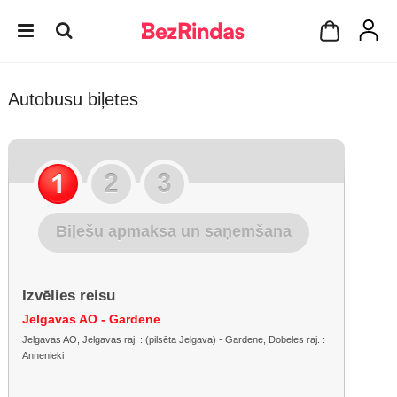
Autobusu biļetes
Biļešu apmaksa un saņemšana
Izvēlies reisu
Jelgavas AO - Gardene
Jelgavas AO, Jelgavas raj. : (pilsēta Jelgava) - Gardene, Dobeles raj. :
Annenieki