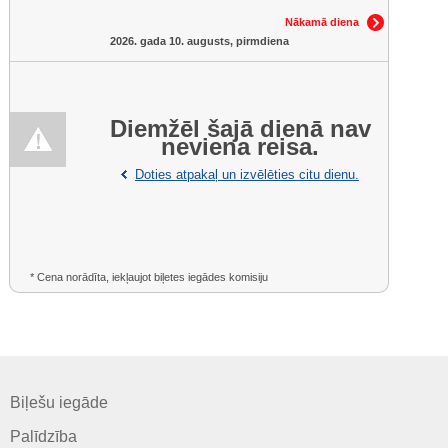
Nākamā diena
2026. gada 10. augusts, pirmdiena
Diemžēl šajā dienā nav
neviena reisa.
Doties atpakaļ un izvēlēties citu dienu.
* Cena norādīta, iekļaujot biļetes iegādes komisiju
Biļešu iegāde
Palīdzība